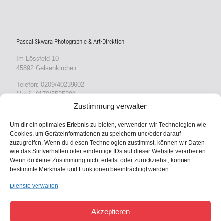
Pascal Skwara Photographie & Art-Direktion
Im Lössfeld 10
45892 Gelsenkirchen
Telefon: 0209/40239602
Mobil: 0170/5525290
Zustimmung verwalten
E-Mail an Pascal
Um dir ein optimales Erlebnis zu bieten, verwenden wir Technologien wie
Cookies, um Geräteinformationen zu speichern und/oder darauf
zuzugreifen. Wenn du diesen Technologien zustimmst, können wir Daten
Mehr von Pascal
wie das Surfverhalten oder eindeutige IDs auf dieser Website verarbeiten.
Pascal ist Hochzeitsfotograf
Wenn du deine Zustimmung nicht erteilst oder zurückziehst, können
>Pascal Skwara Photographie
bestimmte Merkmale und Funktionen beeinträchtigt werden.
Dienste verwalten
Kontaktformular:
Akzeptieren
Ihr Name (Pflichtfeld)