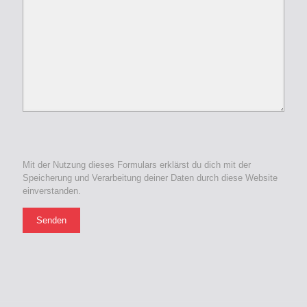
Bitte
lasse
Mit der Nutzung dieses Formulars erklärst du dich mit der
dieses
Speicherung und Verarbeitung deiner Daten durch diese Website
Feld
einverstanden.
leer.